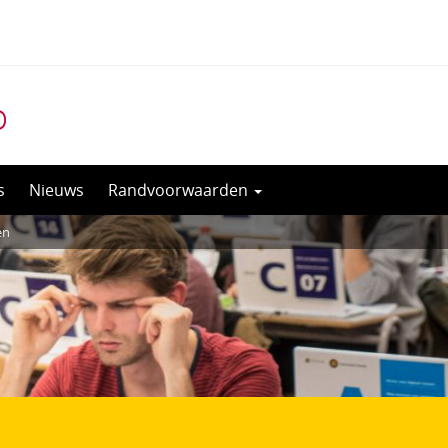
o
s
Nieuws
Randvoorwaarden
en