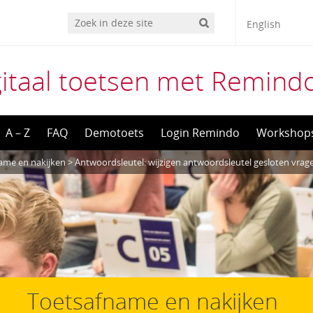
English
gitaal toetsen met Remind
A – Z
FAQ
Demotoets
Login Remindo
Workshop
ame en nakijken
>
Antwoordsleutel: wijzigen antwoordsleutel gesloten vrag
Toetsafname en nakijken