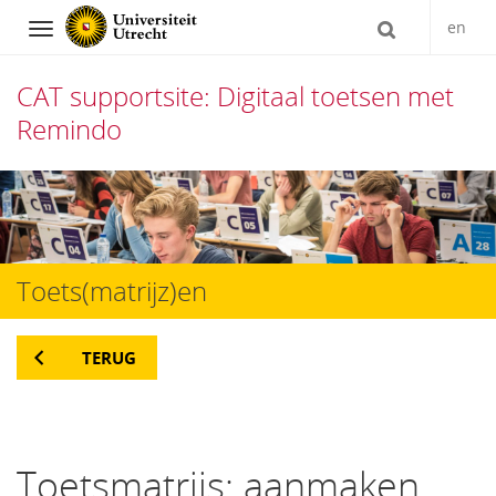
en
Navigation
CAT supportsite: Digitaal toetsen met
Remindo
Direct
naar
het
Toets(matrijz)en
inhoud
TERUG
Toetsmatrijs: aanmaken