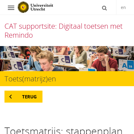
en
Navigation
CAT supportsite: Digitaal toetsen met
Remindo
Direct
naar
het
Toets(matrijz)en
inhoud
TERUG
Toetsmatrijs: stappenplan