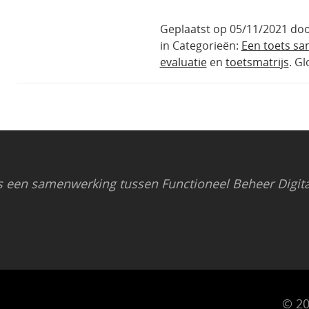
Geplaatst op 05/11/2021 doo
in Categorieën:
Een toets sa
evaluatie
en
toetsmatrijs
. G
s een samenwerking tussen Functioneel Beheer Digita
© 20