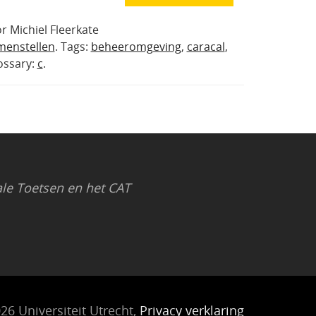
r Michiel Fleerkate
menstellen
. Tags:
beheeromgeving
,
caracal
,
lossary:
c
.
le Toetsen en het CAT
26 Universiteit Utrecht,
Privacy verklaring