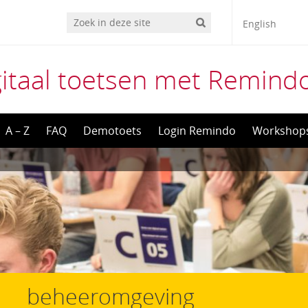
English
gitaal toetsen met Remind
A – Z
FAQ
Demotoets
Login Remindo
Workshop
beheeromgeving