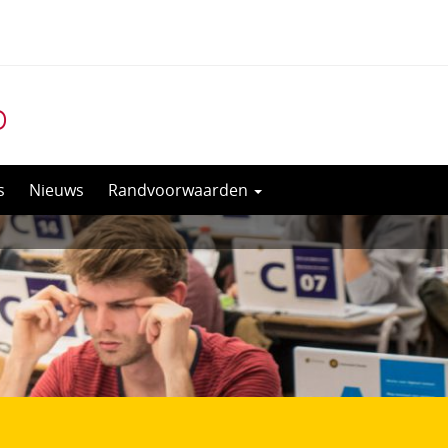
o
s
Nieuws
Randvoorwaarden