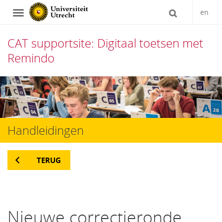
en
Navigation
CAT supportsite: Digitaal toetsen met
Remindo
Direct
naar
het
Handleidingen
inhoud
TERUG
Nieuwe correctieronde