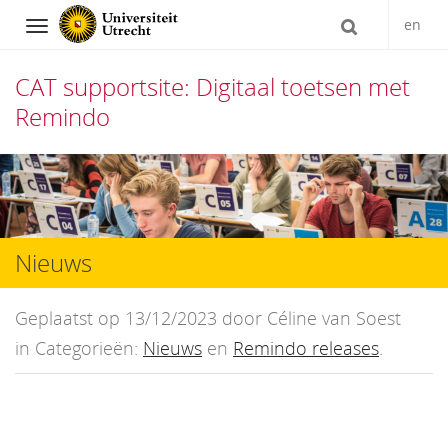
en
Navigation
CAT supportsite: Digitaal toetsen met
Remindo
Direct
naar
het
Nieuws
inhoud
Geplaatst op 13/12/2023 door Céline van Soest
in Categorieën:
Nieuws
en
Remindo releases
.